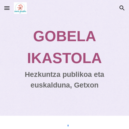
Skip to main content
Skip to navigation
GOBELA
IKASTOLA
Hezkuntza publikoa eta
euskalduna, Getxon