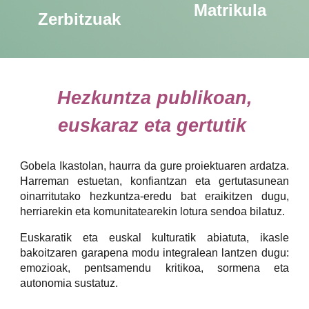
Matrikula
Zerbitzuak
Hezkuntza publikoan,
euskaraz eta gertutik
Gobela Ikastolan, haurra da gure proiektuaren ardatza.
Harreman estuetan, konfiantzan eta gertutasunean
oinarritutako hezkuntza-eredu bat eraikitzen dugu,
herriarekin eta komunitatearekin lotura sendoa bilatuz.
Euskaratik eta euskal kulturatik abiatuta, ikasle
bakoitzaren garapena modu integralean lantzen dugu:
emozioak, pentsamendu kritikoa, sormena eta
autonomia sustatuz.