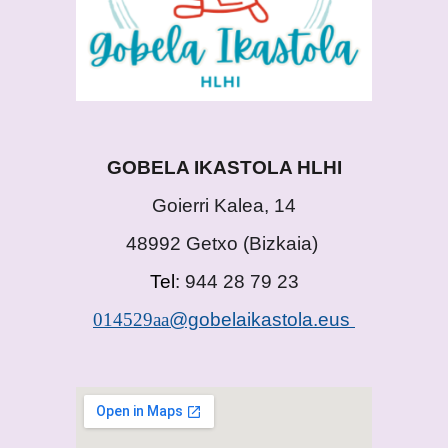
GOBELA IKASTOLA HLHI
Goierri Kalea, 14
48992 Getxo
(
Bizkaia)
Tel
: 944 28 79 23
014529aa
@gobelaikastola.eus