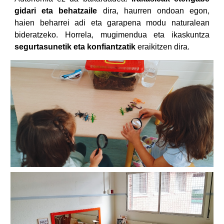
gidari eta behatzaile
dira, haurren ondoan egon,
haien beharrei adi eta garapena modu naturalean
bideratzeko. Horrela, mugimendua eta ikaskuntza
segurtasunetik eta konfiantzatik
eraikitzen dira.