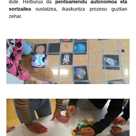
dute. Helburua da
pentsamendu autonomoa eta
sortzailea
sustatzea, ikaskuntza prozesu guztian
zehar.