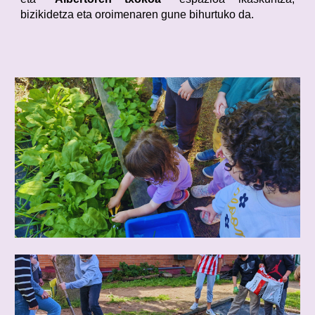
bizikidetza eta oroimenaren gune bihurtuko da.