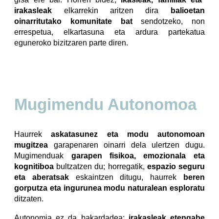
irakasleak
elkarrekin aritzen dira
balioetan
oinarritutako komunitate bat
sendotzeko, non
errespetua, elkartasuna eta ardura partekatua
eguneroko bizitzaren parte diren.
Mugimendu Autonomoa
Haurrek
askatasunez eta modu autonomoan
mugitzea
garapenaren oinarri dela ulertzen dugu.
Mugimenduak
garapen fisikoa, emozionala eta
kognitiboa
bultzatzen du; horregatik,
espazio seguru
eta aberatsak
eskaintzen ditugu, haurrek
beren
gorputza eta ingurunea modu naturalean esploratu
ditzaten.
Autonomia ez da bakardadea:
irakasleak etengabe