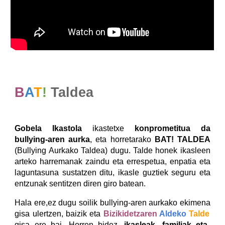
B
A
T
!
Taldea
Gobela Ikastola
ikastetxe
konprometitua da
bullying-aren aurka
, eta horretarako
BAT!
TALDEA
(Bullying Aurkako Taldea)
dugu. Talde honek ikasleen
arteko harremanak zaindu eta errespetua, enpatia eta
laguntasuna sustatzen ditu, ikasle guztiek seguru eta
entzunak sentitzen diren giro batean.
Hala ere,ez dugu soilik
bullying-aren aurkako ekimena
gisa ulertzen, baizik eta
Bizikidetzaren
Aldeko
Talde
gisa ere bai. Horren bidez,
ikasleak, familiak eta