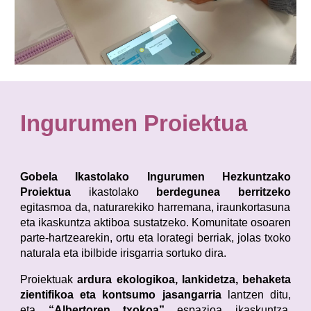
Ingurumen Proiektua
Gobela Ikastolako Ingurumen Hezkuntzako
Proiektua
ikastolako
berdegunea berritzeko
egitasmoa da, naturarekiko harremana, iraunkortasuna
eta ikaskuntza aktiboa sustatzeko. Komunitate osoaren
parte-hartzearekin, ortu eta lorategi berriak, jolas txoko
naturala eta ibilbide irisgarria sortuko dira.
Proiektuak
ardura ekologikoa, lankidetza, behaketa
zientifikoa eta kontsumo jasangarria
lantzen ditu,
eta
“Albertoren txokoa”
espazioa ikaskuntza,