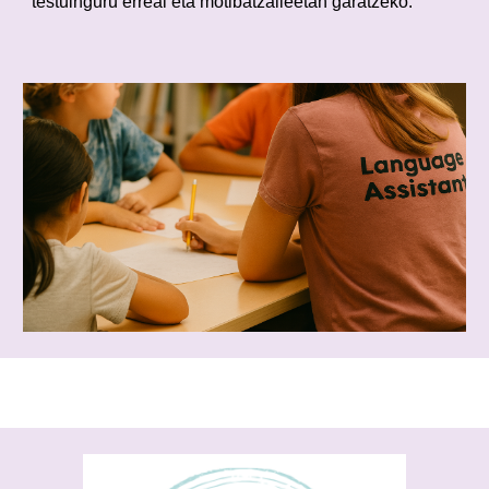
testuinguru erreal eta motibatzaileetan garatzeko.