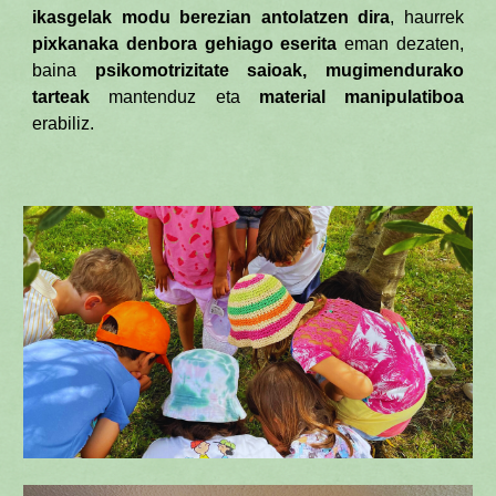
ikasgelak modu berezian antolatzen dira
, haurrek
pixkanaka denbora gehiago eserita
eman dezaten,
baina
psikomotrizitate saioak
,
mugimendurako
tarteak
mantenduz eta
material manipulatiboa
erabiliz.