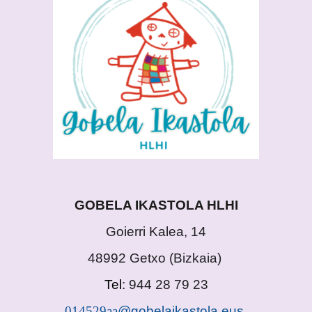
GOBELA IKASTOLA HLHI
Goierri Kalea, 14
48992 Getxo
(
Bizkaia)
Tel
: 944 28 79 23
014529aa
@gobelaikastola.eus