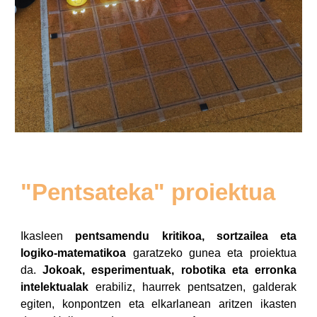
"Pentsateka" proiektua
Ikasleen
pentsamendu kritikoa, sortzailea eta
logiko-matematikoa
garatzeko gunea eta proiektua
da.
Jokoak, esperimentuak, robotika eta erronka
intelektualak
erabiliz, haurrek
pentsatzen, galderak
egiten, konpontzen eta elkarlanean aritzen
ikasten