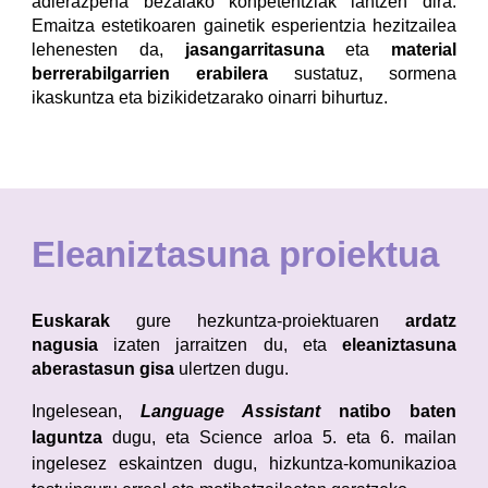
adierazpena bezalako konpetentziak lantzen dira.
Emaitza estetikoaren gainetik esperientzia hezitzailea
lehenesten da,
jasangarritasuna
eta
material
berrerabilgarrien erabilera
sustatuz, sormena
ikaskuntza eta bizikidetzarako oinarri bihurtuz.
Eleaniztasuna proiektua
Euskarak
gure hezkuntza-proiektuaren
ardatz
nagusia
izaten jarraitzen du, eta
eleaniztasuna
aberastasun gisa
ulertzen dugu.
Ingelesean,
Language Assistant
natibo baten
laguntza
dugu, eta
Science arloa 5. eta 6. mailan
ingelesez eskaintzen dugu, hizkuntza-komunikazioa