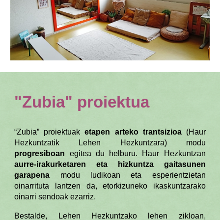
"Zubia" proiektua
“Zubia” proiektuak
etapen arteko trantsizioa
(Haur
Hezkuntzatik Lehen Hezkuntzara) modu
progresiboan
egitea du helburu.
Haur Hezkuntzan
aurre-irakurketaren eta hizkuntza gaitasunen
garapena
modu ludikoan eta esperientzietan
oinarrituta lantzen da, etorkizuneko ikaskuntzarako
oinarri sendoak ezarriz.
Bestalde,
Lehen Hezkuntzako lehen zikloan,