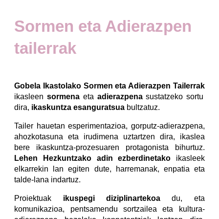
Sormen eta Adierazpen
tailerrak
Gobela Ikastolako Sormen eta Adierazpen Tailerrak
ikasleen
sormena
eta
adierazpena
sustatzeko sortu
dira,
ikaskuntza esanguratsua
bultzatuz.
Tailer hauetan esperimentazioa, gorputz-adierazpena,
ahozkotasuna eta irudimena uztartzen dira, ikaslea
bere ikaskuntza-prozesuaren protagonista bihurtuz.
Lehen Hezkuntzako adin ezberdinetako
ikasleek
elkarrekin lan egiten dute, harremanak, enpatia eta
talde-lana indartuz.
Proiektuak
ikuspegi diziplinartekoa
du, eta
komunikazioa, pentsamendu sortzailea eta kultura-