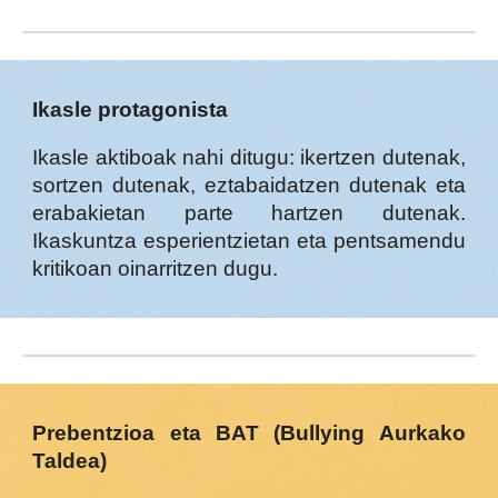
Ikasle protagonista
Ikasle aktiboak nahi ditugu: ikertzen dutenak,
sortzen dutenak, eztabaidatzen dutenak eta
erabakietan parte hartzen dutenak.
Ikaskuntza esperientzietan eta pentsamendu
kritikoan oinarritzen dugu.
Prebentzioa eta BAT (Bullying Aurkako
Taldea)