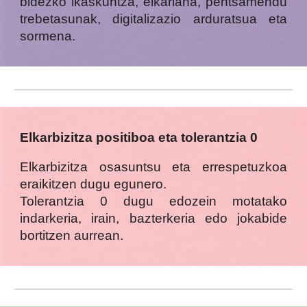
bidezko ikaskuntza, elkarlana, pentsamendu
trebetasunak, digitalizazio arduratsua eta
sormena.
Elkarbizitza positiboa eta tolerantzia 0
Elkarbizitza osasuntsu eta errespetuzkoa
eraikitzen dugu egunero.
Tolerantzia 0 dugu edozein motatako
indarkeria, irain, bazterkeria edo jokabide
bortitzen aurrean.