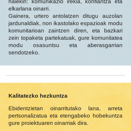
haiekin: komunikazio irekia, konfiantza eta
elkarlana oinarri.
Gainera, urtero antolatzen ditugu auzolan
jardunaldiak, non ikastolako espazioak modu
komunitarioan zaintzen diren, eta bazkari
zein topaketa partekatuak, gure komunitatea
modu osasuntsu eta aberasgarrian
sendotzeko.
Kalitatezko hezkuntza
Ebidentzietan oinarritutako lana, arreta
pertsonalizatua eta etengabeko hobekuntza
gure proiektuaren oinarriak dira.