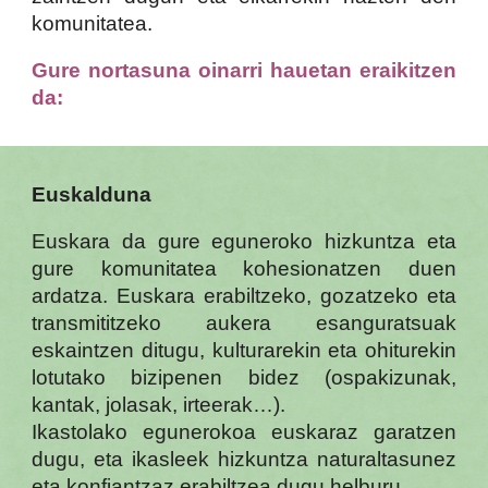
komunitatea.
Gure nortasuna oinarri hauetan eraikitzen
da:
E
uskalduna
Euskara da gure eguneroko hizkuntza eta
gure komunitatea kohesionatzen duen
ardatza. Euskara erabiltzeko, gozatzeko eta
transmititzeko aukera esanguratsuak
eskaintzen ditugu, kulturarekin eta ohiturekin
lotutako bizipenen bidez (ospakizunak,
kantak, jolasak, irteerak…).
Ikastolako egunerokoa euskaraz garatzen
dugu, eta ikasleek hizkuntza naturaltasunez
eta konfiantzaz erabiltzea dugu helburu.