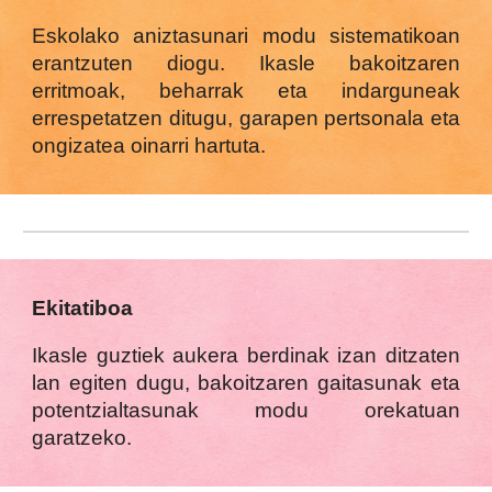
Eskolako aniztasunari modu sistematikoan
erantzuten diogu. Ikasle bakoitzaren
erritmoak, beharrak eta indarguneak
errespetatzen ditugu, garapen pertsonala eta
ongizatea oinarri hartuta.
Ekitatiboa
Ikasle guztiek aukera berdinak izan ditzaten
lan egiten dugu, bakoitzaren gaitasunak eta
potentzialtasunak modu orekatuan
garatzeko.