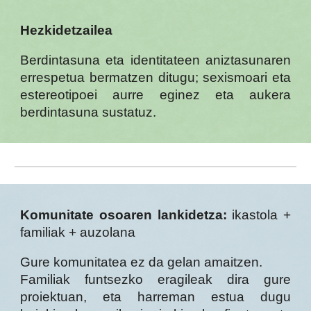
Hezkidetzailea
Berdintasuna eta identitateen aniztasunaren
errespetua bermatzen ditugu; sexismoari eta
estereotipoei aurre eginez eta aukera
berdintasuna sustatuz.
Komunitate osoaren lankidetza:
ikastola +
familiak + auzolana
Gure komunitatea ez da gelan amaitzen.
Familiak funtsezko eragileak dira gure
proiektuan, eta harreman estua dugu