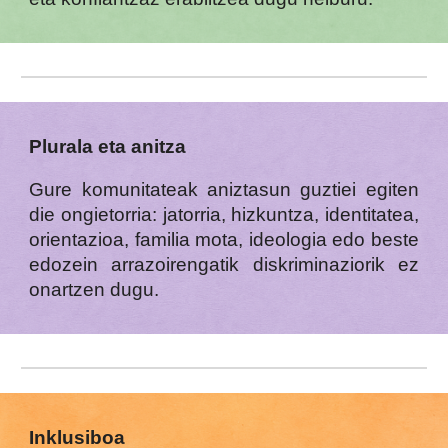
Plurala eta anitza
Gure komunitateak aniztasun guztiei egiten
die ongietorria: jatorria, hizkuntza, identitatea,
orientazioa, familia mota, ideologia edo beste
edozein arrazoirengatik diskriminaziorik ez
onartzen dugu.
Inklusiboa