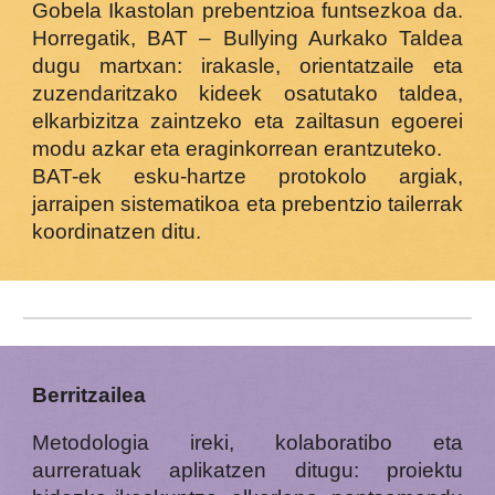
Gobela Ikastolan prebentzioa funtsezkoa da.
Horregatik, BAT – Bullying Aurkako Taldea
dugu martxan: irakasle, orientatzaile eta
zuzendaritzako kideek osatutako taldea,
elkarbizitza zaintzeko eta zailtasun egoerei
modu azkar eta eraginkorrean erantzuteko.
BAT-ek esku-hartze protokolo argiak,
jarraipen sistematikoa eta prebentzio tailerrak
koordinatzen ditu.
Berritzailea
Metodologia ireki, kolaboratibo eta
aurreratuak aplikatzen ditugu: proiektu