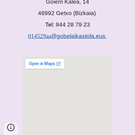
Goierri Kalea, 14
48992 Getxo
(
Bizkaia)
Tel
: 944 28 79 23
014529aa
@gobelaikastola.eus