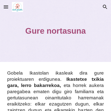
Skip to main content
Skip to navigation
Gure nortasuna
Gobela Ikastolan ikasleak dira gure
proiektuaren erdigunea.
Ikastetxe txikia
gara, lerro bakarrekoa,
eta horrek aukera
paregabea ematen digu giro familiarra eta
gertutasunean oinarritutako harremanak
eraikitzeko: elkar ezagutzen dugun, elkar
zaintzen dugun eta elkarrekin hazten den