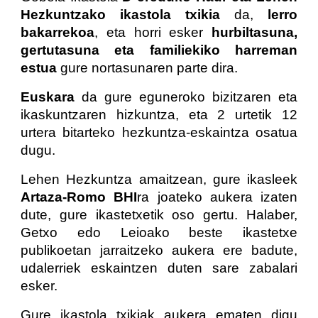
Hezkuntzako ikastola txikia
da,
lerro
bakarrekoa
, eta horri esker
hurbiltasuna,
gertutasuna eta familiekiko harreman
estua
gure nortasunaren parte dira.
Euskara
da gure eguneroko bizitzaren eta
ikaskuntzaren hizkuntza, eta 2 urtetik 12
urtera bitarteko hezkuntza-eskaintza osatua
dugu.
Lehen Hezkuntza amaitzean, gure ikasleek
Artaza-Romo BHI
ra joateko aukera izaten
dute, gure ikastetxetik oso gertu. Halaber,
Getxo edo Leioako beste ikastetxe
publikoetan jarraitzeko aukera ere badute,
udalerriek eskaintzen duten sare zabalari
esker.
Gure ikastola txikiak aukera ematen digu