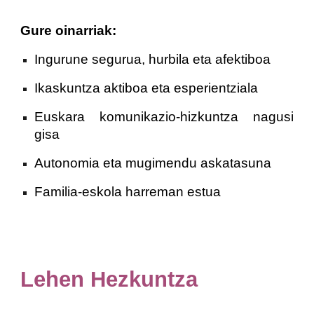
Gure oinarriak:
Ingurune segurua, hurbila eta afektiboa
Ikaskuntza aktiboa eta esperientziala
Euskara komunikazio-hizkuntza nagusi
gisa
Autonomia eta mugimendu askatasuna
Familia-eskola harreman estua
Lehen Hezkuntza