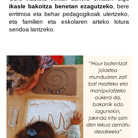
ikasle bakoitza benetan ezagutzeko
, bere
erritmoa eta behar pedagogikoak ulertzeko,
eta familien eta eskolaren arteko lotura
sendoa lantzeko.