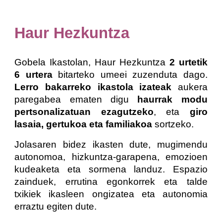
Haur Hezkuntza
Gobela Ikastolan, Haur Hezkuntza
2 urtetik
6 urtera
bitarteko umeei zuzenduta dago.
Lerro bakarreko ikastola izateak
aukera
paregabea ematen digu
haurrak modu
pertsonalizatuan ezagutzeko
, eta
giro
lasaia, gertukoa eta familiakoa
sortzeko.
Jolasaren bidez ikasten dute, mugimendu
autonomoa, hizkuntza-garapena, emozioen
kudeaketa eta sormena landuz. Espazio
zainduek, errutina egonkorrek eta talde
txikiek ikasleen ongizatea eta autonomia
erraztu egiten dute.