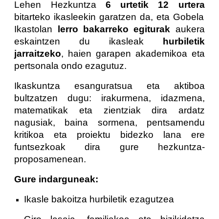
Lehen Hezkuntza
6 urtetik 12 urtera
bitarteko ikasleekin garatzen da, eta Gobela
Ikastolan
lerro bakarreko egiturak
aukera
eskaintzen du ikasleak
hurbiletik
jarraitzeko
, haien garapen akademikoa eta
pertsonala ondo ezagutuz.
Ikaskuntza esanguratsua eta aktiboa
bultzatzen dugu: irakurmena, idazmena,
matematikak eta zientziak dira ardatz
nagusiak, baina sormena, pentsamendu
kritikoa eta proiektu bidezko lana ere
funtsezkoak dira gure hezkuntza-
proposamenean.
Gure indarguneak:
Ikasle bakoitza hurbiletik ezagutzea