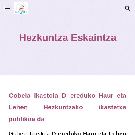
Skip to main content
Skip to navigation
Hezkuntza Eskaintza
Gobela Ikastola D ereduko Haur eta
Lehen Hezkuntzako ikastetxe
publikoa da
Gobela Ikastola
D ereduko Haur eta Lehen