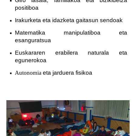
Giro lasaia, familiakoa eta bizikidetza
positiboa
Irakurketa eta idazketa gaitasun sendoak
Matematika manipulatiboa eta
esanguratsua
Euskararen erabilera naturala eta
egunerokoa
Autonomia
eta jarduera fisikoa