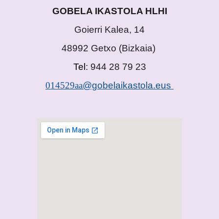
GOBELA IKASTOLA HLHI
Goierri Kalea, 14
48992 Getxo
(
Bizkaia)
Tel
: 944 28 79 23
014529aa
@gobelaikastola.eus